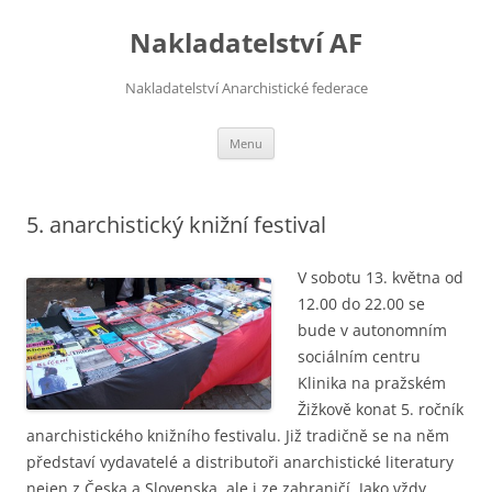
Přejít
k
Nakladatelství AF
obsahu
webu
Nakladatelství Anarchistické federace
Menu
5. anarchistický knižní festival
V sobotu 13. května od
12.00 do 22.00 se
bude v autonomním
sociálním centru
Klinika na pražském
Žižkově konat 5. ročník
anarchistického knižního festivalu. Již tradičně se na něm
představí vydavatelé a distributoři anarchistické literatury
nejen z Česka a Slovenska, ale i ze zahraničí. Jako vždy