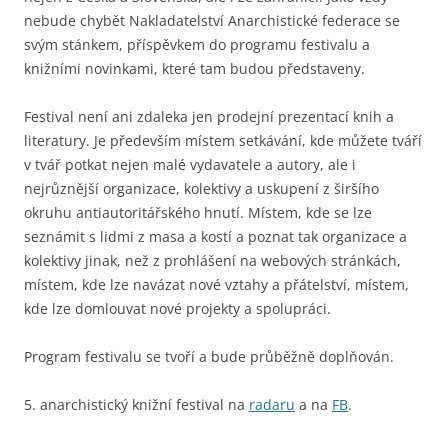
nebude chybět Nakladatelství Anarchistické federace se
svým stánkem, příspěvkem do programu festivalu a
knižními novinkami, které tam budou představeny.
Festival není ani zdaleka jen prodejní prezentací knih a
literatury. Je především místem setkávání, kde můžete tváří
v tvář potkat nejen malé vydavatele a autory, ale i
nejrůznější organizace, kolektivy a uskupení z širšího
okruhu antiautoritářského hnutí. Místem, kde se lze
seznámit s lidmi z masa a kostí a poznat tak organizace a
kolektivy jinak, než z prohlášení na webových stránkách,
místem, kde lze navázat nové vztahy a přátelství, místem,
kde lze domlouvat nové projekty a spolupráci.
Program festivalu se tvoří a bude průběžně doplňován.
5. anarchistický knižní festival na
radaru
a na
FB
.