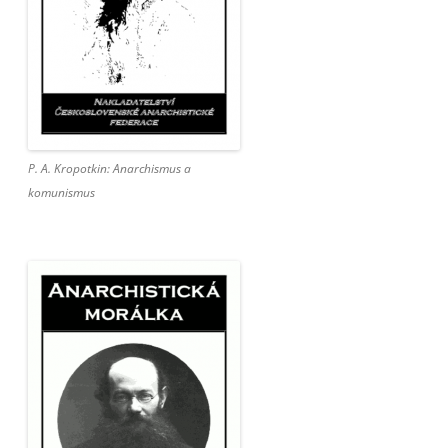
P. A. Kropotkin: Anarchismus a
komunismus