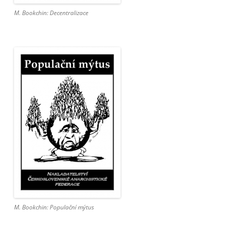
M. Bookchin: Decentralizace
M. Bookchin: Populační mýtus