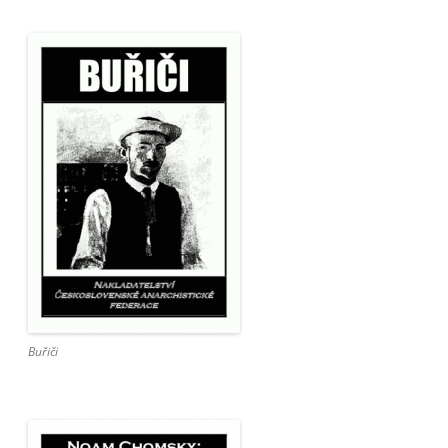
Buřiči