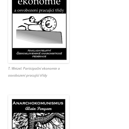
T. Wetzel: Participační ekonomie a
osvobození pracující třídy