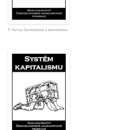
P. Ferrua: Surrealismus a anarchismus