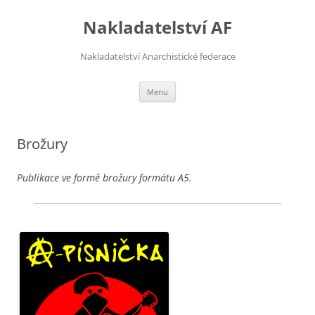
Přejít
k
Nakladatelství AF
obsahu
webu
Nakladatelství Anarchistické federace
Menu
Brožury
Publikace ve formě brožury formátu A5.