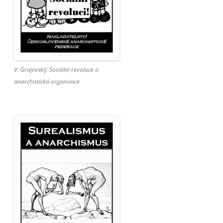
V. Grajevskij: Sociální revoluce a
anarchistická organizace