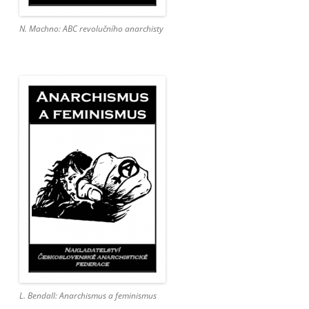
N. Machno: ABC revolučního anarchisty
L. Bendall: Anarchismus a feminismus