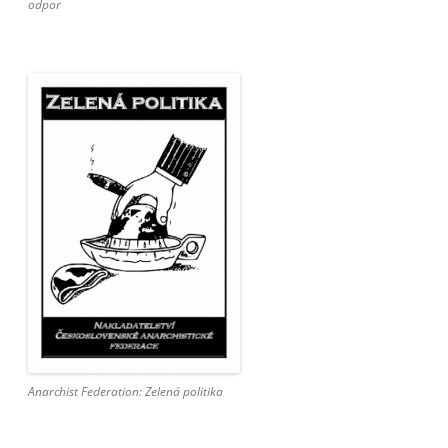
odpor
Anarchist Federation: Zelená politika