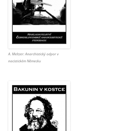
A. Meltzer: Anarchistický odpor v
nacistickém Německu