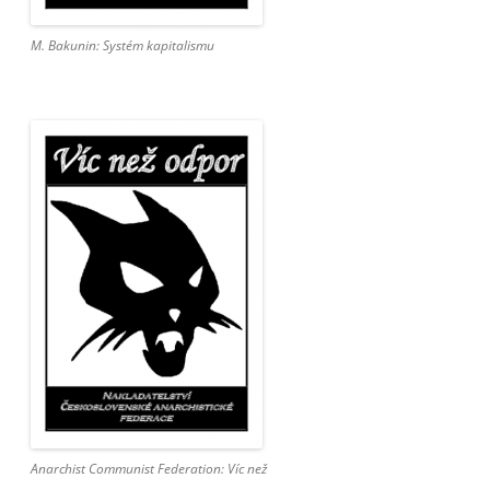
M. Bakunin: Systém kapitalismu
Anarchist Communist Federation: Víc než