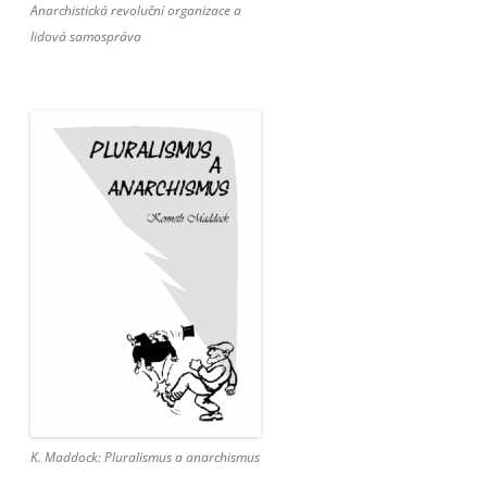
Anarchistická revoluční organizace a
lidová samospráva
K. Maddock: Pluralismus a anarchismus