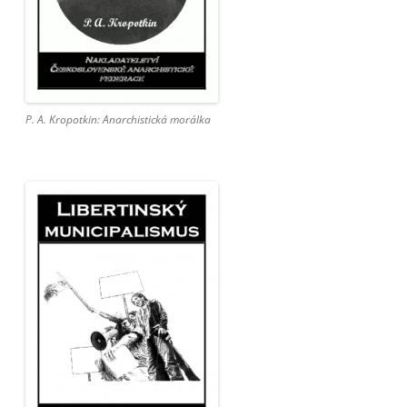
P. A. Kropotkin: Anarchistická morálka