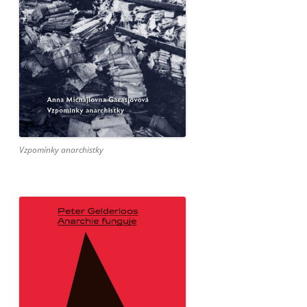
Vzpomínky anarchistky