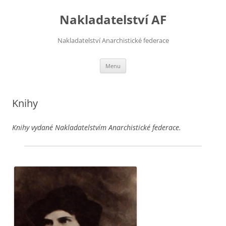
Přejít
k
Nakladatelství AF
obsahu
webu
Nakladatelství Anarchistické federace
Menu
Knihy
Knihy vydané Nakladatelstvím Anarchistické federace.