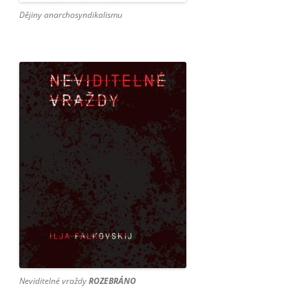
Dějiny anarchosyndikalismu
Neviditelné vraždy
ROZEBRÁNO