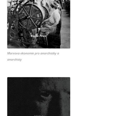
Marxova ekonomie pro anarchistky a
anarchisty