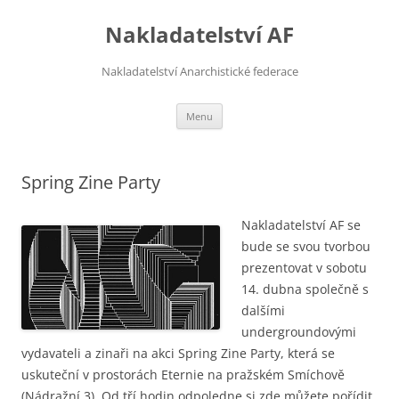
Přejít
k
Nakladatelství AF
obsahu
webu
Nakladatelství Anarchistické federace
Menu
Spring Zine Party
Nakladatelství AF se
bude se svou tvorbou
prezentovat v sobotu
14. dubna společně s
dalšími
undergroundovými
vydavateli a zinaři na akci Spring Zine Party, která se
uskuteční v prostorách Eternie na pražském Smíchově
(Nádražní 3). Od tří hodin odpoledne si zde můžete pořídit