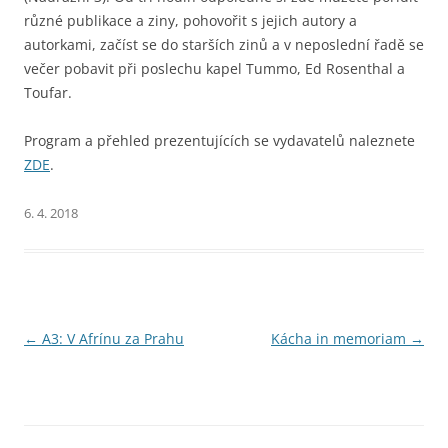
různé publikace a ziny, pohovořit s jejich autory a
autorkami, začíst se do starších zinů a v neposlední řadě se
večer pobavit při poslechu kapel Tummo, Ed Rosenthal a
Toufar.
Program a přehled prezentujících se vydavatelů naleznete
ZDE
.
6. 4. 2018
Navigace
←
A3: V Afrínu za Prahu
Kácha in memoriam
→
pro
příspěvky