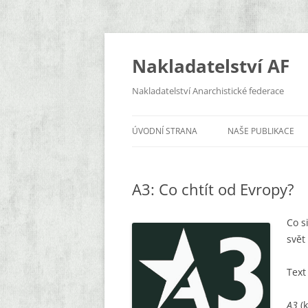
Přejít
k
obsahu
Nakladatelství AF
webu
Nakladatelství Anarchistické federace
ÚVODNÍ STRANA
NAŠE PUBLIKACE
EXISTENCE
A3: Co chtít od Evropy?
ZDOLA
A3
Co s
svět
KLÍČENÍ
Tex
KNIHY
BROŽURY
A3
(k