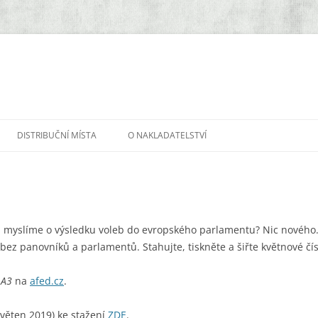
DISTRIBUČNÍ MÍSTA
O NAKLADATELSTVÍ
i myslíme o výsledku voleb do evropského parlamentu? Nic novéh
 bez panovníků a parlamentů. Stahujte, tiskněte a šiřte květnové č
t
A3
na
afed.cz
.
věten 2019) ke stažení
ZDE
.