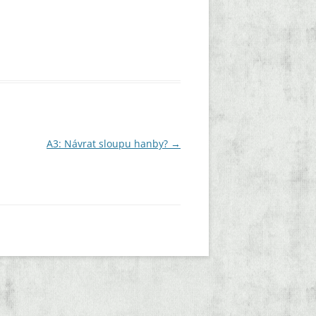
A3: Návrat sloupu hanby?
→