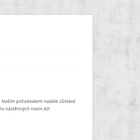
o. Naším požadavkem nadále zůstává
íslo nástěnných novin
A3
!