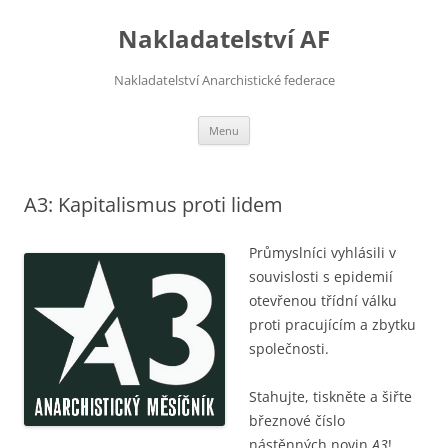
Přejít
k
Nakladatelství AF
obsahu
webu
Nakladatelství Anarchistické federace
Menu
A3: Kapitalismus proti lidem
Průmyslníci vyhlásili v
souvislosti s epidemií
otevřenou třídní válku
proti pracujícím a zbytku
společnosti.
Stahujte, tiskněte a šiřte
březnové číslo
nástěnných novin
A3
!