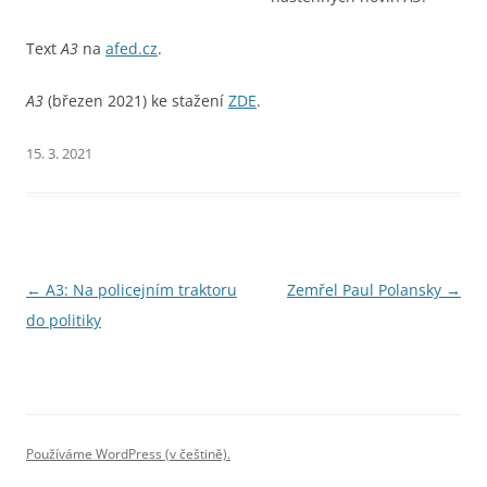
Text
A3
na
afed.cz
.
A3
(březen 2021) ke stažení
ZDE
.
15. 3. 2021
Navigace
←
A3: Na policejním traktoru
Zemřel Paul Polansky
→
pro
do politiky
příspěvky
Používáme WordPress (v češtině).