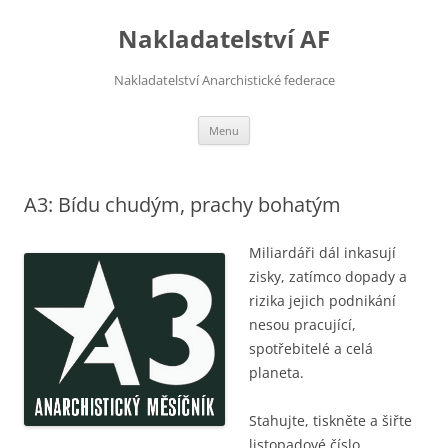
Přejít
k
Nakladatelství AF
obsahu
webu
Nakladatelství Anarchistické federace
Menu
A3: Bídu chudým, prachy bohatým
Miliardáři dál inkasují
zisky, zatímco dopady a
rizika jejich podnikání
nesou pracující,
spotřebitelé a celá
planeta.
Stahujte, tiskněte a šiřte
listopadové číslo