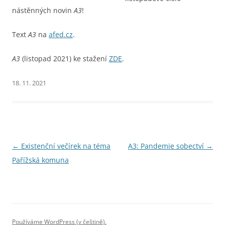
nástěnných novin
A3
!
Text
A3
na
afed.cz
.
A3
(listopad 2021) ke stažení
ZDE
.
18. 11. 2021
Navigace
←
Existenční večírek na téma
A3: Pandemie sobectví
→
pro
Pařížská komuna
příspěvky
Používáme WordPress (v češtině).