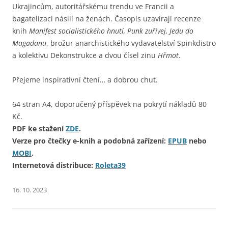
Ukrajincům, autoritářskému trendu ve Francii a
bagatelizaci násilí na ženách. Časopis uzavírají recenze
knih
Manifest socialistického hnutí, Punk zuřivej, Jedu do
Magadanu
, brožur anarchistického vydavatelství Spinkdistro
a kolektivu Dekonstrukce a dvou čísel zinu
Hřmot
.
Přejeme inspirativní čtení… a dobrou chuť.
64 stran A4, doporučený příspěvek na pokrytí nákladů 80
Kč.
PDF ke stažení
ZDE
.
Verze pro čtečky e-knih a podobná zařízení:
EPUB
nebo
MOBI
.
Internetová distribuce:
Roleta39
16. 10. 2023