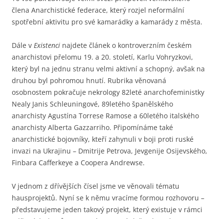
člena Anarchistické federace, který rozjel neformální
spotřební aktivitu pro své kamarádky a kamarády z města.
Dále v
Existenci
najdete článek o kontroverzním českém
anarchistovi přelomu 19. a 20. století, Karlu Vohryzkovi,
který byl na jednu stranu velmi aktivní a schopný, avšak na
druhou byl pohromou hnutí. Rubrika věnovaná
osobnostem pokračuje nekrology 82leté anarchofeministky
Nealy Janis Schleuningové, 89letého španělského
anarchisty Agustína Torrese Ramose a 60letého italského
anarchisty Alberta Gazzarriho. Připomínáme také
anarchistické bojovníky, kteří zahynuli v boji proti ruské
invazi na Ukrajinu – Dmitrije Petrova, Jevgenije Osijevského,
Finbara Cafferkeye a Coopera Andrewse.
V jednom z dřívějších čísel jsme ve věnovali tématu
hausprojektů. Nyní se k němu vracíme formou rozhovoru –
představujeme jeden takový projekt, který existuje v rámci