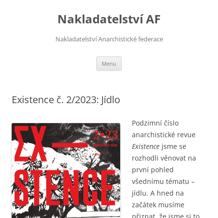
Přejít
k
Nakladatelství AF
obsahu
webu
Nakladatelství Anarchistické federace
Menu
Existence č. 2/2023: Jídlo
Podzimní číslo
anarchistické revue
Existence
jsme se
rozhodli věnovat na
první pohled
všednímu tématu –
jídlu. A hned na
začátek musíme
přiznat, že jsme si to