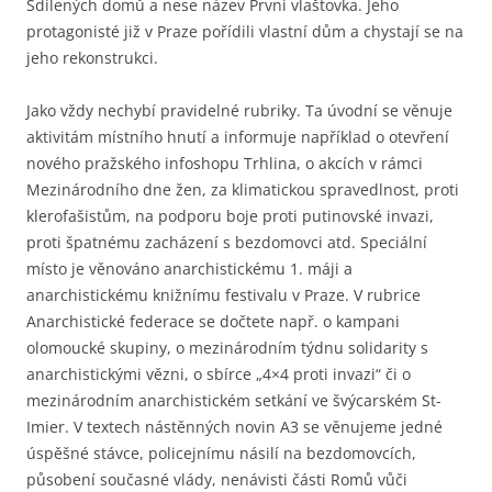
Sdílených domů a nese název První vlaštovka. Jeho
protagonisté již v Praze pořídili vlastní dům a chystají se na
jeho rekonstrukci.
Jako vždy nechybí pravidelné rubriky. Ta úvodní se věnuje
aktivitám místního hnutí a informuje například o otevření
nového pražského infoshopu Trhlina, o akcích v rámci
Mezinárodního dne žen, za klimatickou spravedlnost, proti
klerofašistům, na podporu boje proti putinovské invazi,
proti špatnému zacházení s bezdomovci atd. Speciální
místo je věnováno anarchistickému 1. máji a
anarchistickému knižnímu festivalu v Praze. V rubrice
Anarchistické federace se dočtete např. o kampani
olomoucké skupiny, o mezinárodním týdnu solidarity s
anarchistickými vězni, o sbírce „4×4 proti invazi“ či o
mezinárodním anarchistickém setkání ve švýcarském St-
Imier. V textech nástěnných novin A3 se věnujeme jedné
úspěšné stávce, policejnímu násilí na bezdomovcích,
působení současné vlády, nenávisti části Romů vůči