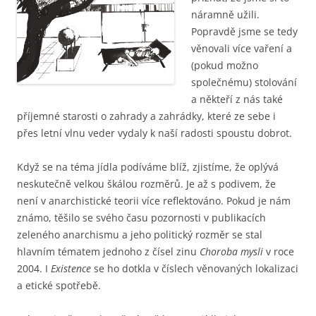
náramně užili.
Popravdě jsme se tedy
věnovali více vaření a
(pokud možno
společnému) stolování
a někteří z nás také
příjemné starosti o zahrady a zahrádky, které ze sebe i
přes letní vlnu veder vydaly k naší radosti spoustu dobrot.
Když se na téma jídla podíváme blíž, zjistíme, že oplývá
neskutečně velkou škálou rozměrů. Je až s podivem, že
není v anarchistické teorii více reflektováno. Pokud je nám
známo, těšilo se svého času pozornosti v publikacích
zeleného anarchismu a jeho politický rozměr se stal
hlavním tématem jednoho z čísel zinu
Choroba mysli
v roce
2004. I
Existence
se ho dotkla v číslech věnovaných lokalizaci
a etické spotřebě.