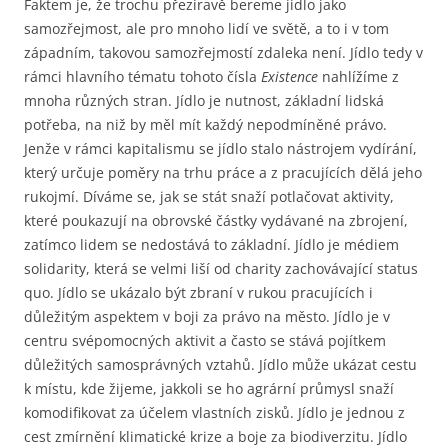
Faktem je, že trochu přezíravě bereme jídlo jako
samozřejmost, ale pro mnoho lidí ve světě, a to i v tom
západním, takovou samozřejmostí zdaleka není. Jídlo tedy v
rámci hlavního tématu tohoto čísla
Existence
nahlížíme z
mnoha různých stran. Jídlo je nutnost, základní lidská
potřeba, na niž by měl mít každý nepodmíněné právo.
Jenže v rámci kapitalismu se jídlo stalo nástrojem vydírání,
který určuje poměry na trhu práce a z pracujících dělá jeho
rukojmí. Díváme se, jak se stát snaží potlačovat aktivity,
které poukazují na obrovské částky vydávané na zbrojení,
zatímco lidem se nedostává to základní. Jídlo je médiem
solidarity, která se velmi liší od charity zachovávající status
quo. Jídlo se ukázalo být zbraní v rukou pracujících i
důležitým aspektem v boji za právo na město. Jídlo je v
centru svépomocných aktivit a často se stává pojítkem
důležitých samosprávných vztahů. Jídlo může ukázat cestu
k místu, kde žijeme, jakkoli se ho agrární průmysl snaží
komodifikovat za účelem vlastních zisků. Jídlo je jednou z
cest zmírnění klimatické krize a boje za biodiverzitu. Jídlo