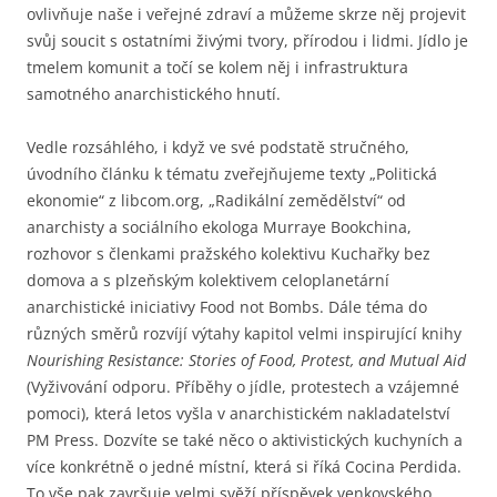
ovlivňuje naše i veřejné zdraví a můžeme skrze něj projevit
svůj soucit s ostatními živými tvory, přírodou i lidmi. Jídlo je
tmelem komunit a točí se kolem něj i infrastruktura
samotného anarchistického hnutí.
Vedle rozsáhlého, i když ve své podstatě stručného,
úvodního článku k tématu zveřejňujeme texty „Politická
ekonomie“ z libcom.org, „Radikální zemědělství“ od
anarchisty a sociálního ekologa Murraye Bookchina,
rozhovor s členkami pražského kolektivu Kuchařky bez
domova a s plzeňským kolektivem celoplanetární
anarchistické iniciativy Food not Bombs. Dále téma do
různých směrů rozvíjí výtahy kapitol velmi inspirující knihy
Nourishing Resistance: Stories of Food, Protest, and Mutual Aid
(Vyživování odporu. Příběhy o jídle, protestech a vzájemné
pomoci), která letos vyšla v anarchistickém nakladatelství
PM Press. Dozvíte se také něco o aktivistických kuchyních a
více konkrétně o jedné místní, která si říká Cocina Perdida.
To vše pak završuje velmi svěží příspěvek venkovského