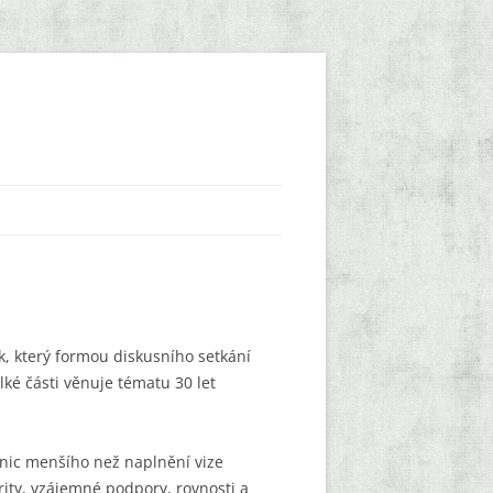
k, který formou diskusního setkání
lké části věnuje tématu 30 let
e nic menšího než naplnění vize
ity, vzájemné podpory, rovnosti a