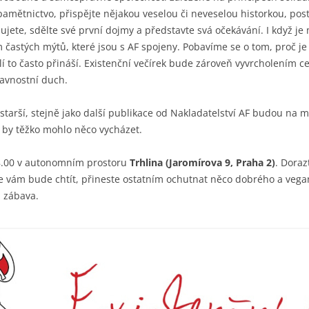
 pamětnictvo, přispějte nějakou veselou či neveselou historkou, 
ete, sdělte své první dojmy a představte svá očekávání. I když je
astých mýtů, které jsou s AF spojeny. Pobavíme se o tom, proč je 
lí to často přináší. Existenční večírek bude zároveň vyvrcholením ce
lavnostní duch.
a starší, stejně jako další publikace od Nakladatelství AF budou na 
ak by těžko mohlo něco vycházet.
8.00 v autonomním prostoru
Trhlina (Jaromírova 9, Praha 2)
. Doraz
se vám bude chtít, přineste ostatním ochutnat něco dobrého a veg
 zábava.