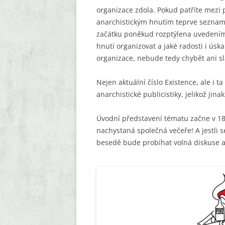
organizace zdola. Pokud patříte mezi
KAPESNÍ BROŽURY
anarchistickým hnutím teprve seznamuj
začátku poněkud rozptýlena uvedením č
EDICE POEZIE
hnutí organizovat a jaké radosti i úska
KOMIKSOVÁ EDICE
organizace, nebude tedy chybět ani s
OSTATNÍ
Nejen aktuální číslo Existence, ale i t
anarchistické publicistiky, jelikož jin
Úvodní představení tématu začne v 1
nachystaná společná večeře! A jestli 
besedě bude probíhat volná diskuse a