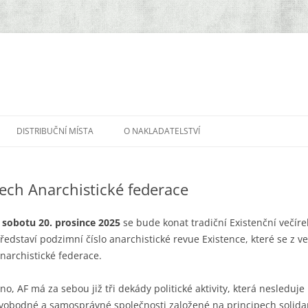
DISTRIBUČNÍ MÍSTA
O NAKLADATELSTVÍ
tech Anarchistické federace
V
sobotu 20. prosince 2025
se bude konat tradiční Existenční večíre
ředstaví podzimní číslo anarchistické revue Existence, které se z ve
narchistické federace.
no, AF má za sebou již tři dekády politické aktivity, která nesleduj
vobodné a samosprávné společnosti založené na principech solidar