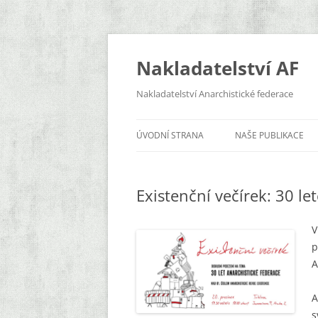
Přejít
k
obsahu
Nakladatelství AF
webu
Nakladatelství Anarchistické federace
ÚVODNÍ STRANA
NAŠE PUBLIKACE
EXISTENCE
Existenční večírek: 30 le
ZDOLA
A3
p
KLÍČENÍ
A
KNIHY
A
BROŽURY
s