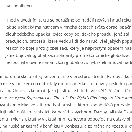
nacionalismu.
Hned v úvodním textu se odrážíme od nadějí nových hnutí roku
jak se politický mainstream v mnoha částech světa obrací opa
dlouhodobého úpadku levice coby politického proudu, jenž stál
pracujících, procesů, které vedou lidi do náručí všelijakých popu
reakčního boje proti globalizaci, který je naprostým opakem naš
jsme bojovali „globalizací solidarity proti ekonomické globalizac
nezpochybňovat ekonomickou globalizaci, nýbrž eliminovat nadn
 autoritářské politiky se věnujeme v prostoru střední Evropy a 
teré se v loňském roce dostaly do poslanecké sněmovny českého p
 snažíme se zkoumat, jaká je situace i jinde ve světě. V rámci tém
nse I
nsurgent Supremacists: The U.S. Far Right’s Challenge to State an
vání americké tzv. alternativní pravice, která o sobě dává po zvo
ují také naši anarchističtí kamarádi z východní Evropy. Mikola Dzi
smu. Tyler z Ukrajiny v aktuálním rozhovoru odpovídá na otázky oh
 na ruské angažmá v konfliktu v Donbasu, a zejména na vzestup k