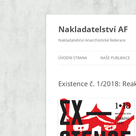
Přejít
k
obsahu
Nakladatelství AF
webu
Nakladatelství Anarchistické federace
ÚVODNÍ STRANA
NAŠE PUBLIKACE
EXISTENCE
Existence č. 1/2018: Rea
ZDOLA
A3
KLÍČENÍ
KNIHY
BROŽURY