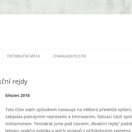
DISTRIBUČNÍ MÍSTA
O NAKLADATELSTVÍ
kční rejdy
březen 2018
Toto číslo svým způsobem navazuje na některá předešlá vydání, 
zabývala policejními represemi a šmírováním, fašizací části spol
militarismem. Tentokrát jsme pod názvem „Reakční rejdy“ podo
tématu reakční politiky a jejích projevů s přihlédnutím zejmé