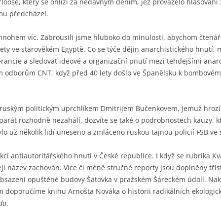
rloose, který se ohlíží za nedávným děním, jež provázelo hlasování 
mu předcházel.
 mnohem víc. Zabrousili jsme hluboko do minulosti, abychom čtená
lety ve starověkém Egyptě. Co se týče dějin anarchistického hnutí,
Francie a sledovat ideové a organizační pnutí mezi tehdejšími anar
m odborům CNT, když před 40 lety došlo ve Španělsku k bombovému
 ruským politickým uprchlíkem Dmitrijem Bučenkovem, jemuž hrozí t
 aparát rozhodně nezahálí, dozvíte se také o podrobnostech kauzy, k
ylo už několik lidí uneseno a zmláceno ruskou tajnou policií FSB ve 
cí antiautoritářského hnutí v České republice. I když se rubrika Kv
 její název zachován. Více či méně stručné reporty jsou doplněny tří
bsazení opuštěné budovy Šatovka v pražském Šáreckém údolí. Nakone
 doporučíme knihu Arnošta Nováka o historii radikálních ekologick
ida
.