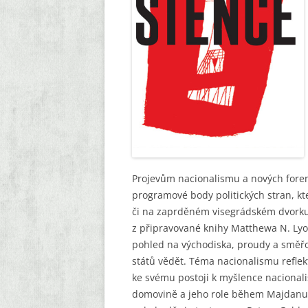
KAPESNÍ BROŽURY
EDICE POEZIE
KOMIKSOVÁ EDICE
OSTATNÍ
Projevům nacionalismu a nových forem
programové body politických stran, k
či na zaprděném visegrádském dvorku a
z připravované knihy Matthewa N. Lyo
pohled na východiska, proudy a směřo
států vědět. Téma nacionalismu reflekt
ke svému postoji k myšlence nacionali
domovině a jeho role během Majdanu,