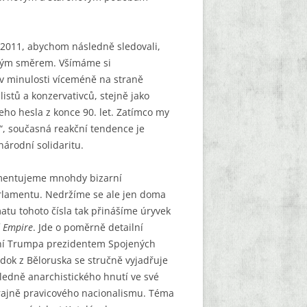
 2011, abychom následně sledovali,
čným směrem. Všímáme si
 v minulosti víceméně na straně
listů a konzervativců, stejně jako
eho hesla z konce 90. let. Zatímco my
i“, současná reakční tendence je
árodní solidaritu.
komentujeme mnohdy bizarní
arlamentu. Nedržíme se ale jen doma
atu tohoto čísla tak přinášíme úryvek
d Empire
. Jde o poměrně detailní
lení Trumpa prezidentem Spojených
adok z Běloruska se stručně vyjadřuje
ledně anarchistického hnutí ve své
rajně pravicového nacionalismu. Téma