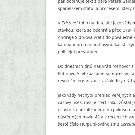
pak doplňuje text z pera Petera Gelde
španělském státu, a procesem, který 
V
Existenci
toho najdete ale jako vždy
stávkou, která se odehrála před 3184 
Andreje Sidorova vrátit do poválečné 
kampaní proti anarchosyndikalistický
policejní provokatér.
Do dnešních dnů nás vrátí rozhovor s
Putinovi. A jelikož tamější represivní
revoluční organizace, avšak díky níž b
Jako vždy nechybí přehled veřejných ak
časový úsek, než je čtvrt roku, zůstal
účastníka několikadenního pokusu o o
nástěnných novin
A3
a v recenzích vám
šesté číslo HC/punkového zinu
Cerelit