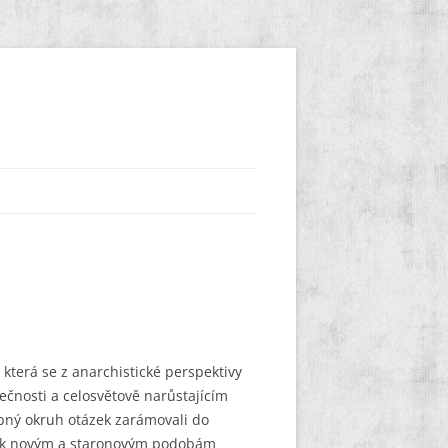
která se z anarchistické perspektivy
ečnosti a celosvětově narůstajícím
bný okruh otázek zarámovali do
na k novým a staronovým podobám