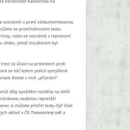
za nezávislost Katalánska na
ře seznámili s první zdokumentovanou
 můžete se prostřednictvím textu
chisty, nebo se seznámit s represivní
 útoku, jehož iniciátorem byl
rest za účast na protestech proti
terá se točí kolem policií vymyšlené
snaze dostat z nich „přiznání“.
artál díky zpoždění roztáhla na delší
stránkovou osobitou reportáží
c si můžete přečíst texty čtyř čísel
ých aktivit v ČR
Tmavozelený svět
a