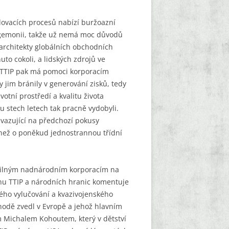
odovacích procesů nabízí buržoazní
hegemonii, takže už nemá moc důvodů
o architekty globálních obchodních
o cokoli, a lidských zdrojů ve
 TTIP pak má pomoci korporacím
y jim bránily v generování zisků, tedy
votní prostředí a kvalitu života
ou stech letech tak pracně vydobyli.
avazující na předchozí pokusy
 než o poněkud jednostrannou třídní
t silným nadnárodním korporacím na
tahu TTIP a národních hranic komentuje
kého vylučování a kvazivojenského
ohodě zvedl v Evropě a jehož hlavním
m Michalem Kohoutem, který v dětství