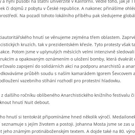
 nyní působí na státní univerzitě v Kalifornii. Vedle toho, jak je
k či dojmů z pobytu v České republice. A nakonec přinášíme ohlédnu
 prostředí. Na pozadí tohoto lokálního příběhu pak sledujeme glob
ntiautoritářského hnutí se věnujeme zejména třem oblastem. Zaprv
istických kruzích, tak v prezidentském křesle. Tyto protesty však ta
á akce. Potom jsme v uplynulých měsících velmi intenzivně sledoval
obstrukcím a opakovaným oznámením o uložení bomby, která dvakrát 
rčovalo zapojení do solidárních akcí na podporu anarchistů a anarc
ředkováváme průběh soudu s naším kamarádem Igorem Ševcovem a 
rodloužení vazebního stíhání rozhodl pro protestní hladovku.
z dalšího ročníku oblíbeného Anarchistického knižního festivalu či 
iknout hnutí Nuit debout.
kého hnutí si tentokrát připomínáme hned několik výročí. Medailone
 seznamuje s jejím životem a postoji. Johanna Mosta jsme se zas u p
t jeho známým protináboženským textem. A dojde také na 80. výročí