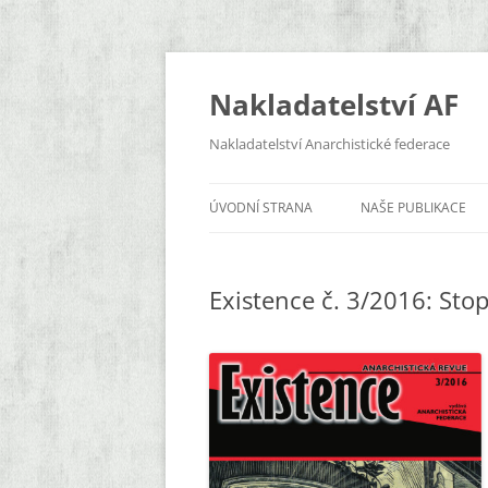
Přejít
k
obsahu
Nakladatelství AF
webu
Nakladatelství Anarchistické federace
ÚVODNÍ STRANA
NAŠE PUBLIKACE
EXISTENCE
Existence č. 3/2016: Stop
ZDOLA
A3
KLÍČENÍ
KNIHY
BROŽURY