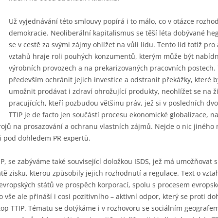
Už vyjednávání této smlouvy popírá i to málo, co v otázce rozh
demokracie. Neoliberální kapitalismus se těší léta dobývané 
se v cestě za svými zájmy ohlížet na vůli lidu. Tento lid totiž pr
vztahů hraje roli pouhých konzumentů, kterým může být nabídnut
výrobních provozech a na prekarizovaných pracovních postech.
především ochránit jejich investice a odstranit překážky, které b
umožnit prodávat i zdraví ohrožující produkty, neohlížet se na ži
pracujících, kteří pozbudou většinu práv, jež si v posledních dv
TTIP je de facto jen součástí procesu ekonomické globalizace, n
trojů na prosazování a ochranu vlastních zájmů. Nejde o nic jiného
sti pod dohledem PR expertů.
IP, se zabýváme také související doložkou ISDS, jež má umožňova
átě zisku, kterou způsobily jejich rozhodnutí a regulace. Text o vz
 evropských států ve prospěch korporací, spolu s procesem evrops
vše ale přináší i cosi pozitivního – aktivní odpor, který se proti d
Stop TTIP. Tématu se dotýkáme i v rozhovoru se sociálním geografe