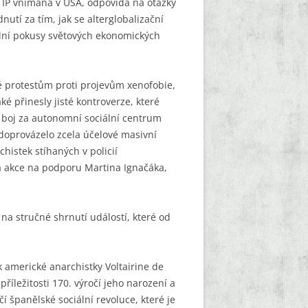
 TTIP vnímána v USA, odpovídá na otázky
tí za tím, jak se alterglobalizační
ální pokusy světových ekonomických
é protestům proti projevům xenofobie,
ké přinesly jisté kontroverze, které
i boj za autonomní sociální centrum
doprovázelo zcela účelové masivní
histek stíhaných v policií
akce na podporu Martina Ignačáka,
na stručné shrnutí událostí, které od
k americké anarchistky Voltairine de
říležitosti 170. výročí jeho narození a
 španělské sociální revoluce, které je