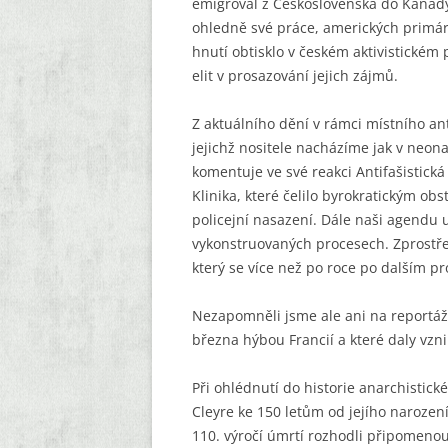
emigroval z Československa do Kanady a
ohledně své práce, amerických primáre
hnutí obtisklo v českém aktivistickém
elit v prosazování jejich zájmů.
Z aktuálního dění v rámci místního a
jejichž nositele nacházíme jak v neonac
komentuje ve své reakci Antifašistick
Klinika, které čelilo byrokratickým 
policejní nasazení. Dále naši agendu u
vykonstruovaných procesech. Zprost
který se více než po roce po dalším p
Nezapomněli jsme ale ani na reportáž 
března hýbou Francií a které daly vzn
Při ohlédnutí do historie anarchistic
Cleyre ke 150 letům od jejího narození
110. výročí úmrtí rozhodli připomenou