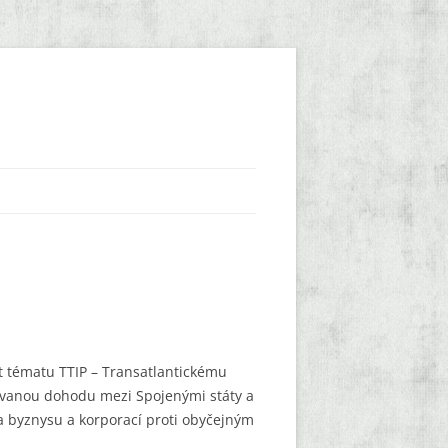
t tématu TTIP – Transatlantickému
vovanou dohodu mezi Spojenými státy a
a byznysu a korporací proti obyčejným