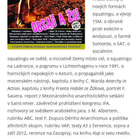
nových formách
squatingu, o vývoji
15M, o obraně
proti evikcím v
Andalusii, o farmě
Somonte, o SAT, o
sociálním
squatingu ve světě, o iniciativě Domy místo cel, o squatingu
na Ladronce, o pogromu v Lichtenhagenu v roce 1991, o
hornických nepokojích v Asturii, o propagandě jako
mocenském nástroji, kapitolu z knihy C. Warda
Anarchy in
Action
, kapitolu z knihy
Franta Habán ze Žižkova
, portrét F.
Sauera, report z Mezinárodního anarchistického setkání
v Saint-Imier, závěrečné prohlášení kongresu IFA,
rozhovory se svědkem arabského jara, s M. Albertem,
rubriku ABC, text F. Dupuis-Dériho Anarchismus a politika
afinitních skupin, rubriku VAP, texty
A3
z července, srpna a
září 2012, recenze na časopisy, na knihu
Kup si svou revoltu
.