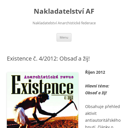
Přejít
k
Nakladatelství AF
obsahu
webu
Nakladatelství Anarchistické federace
Menu
Existence č. 4/2012: Obsaď a žij!
Říjen 2012
Hlavní téma:
Obsaď a žij!
Obsahuje přehled
aktivit
antiautoritářského
hnutí, články o