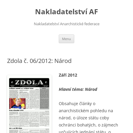
Přejít
k
Nakladatelství AF
obsahu
webu
Nakladatelství Anarchistické federace
Menu
Zdola č. 06/2012: Národ
Září 2012
Hlavní téma: Národ
Obsahuje články o
anarchistickém pohledu na
národ, o úloze státu coby
ochránci bohatých, o zájmech
určujících jednání státu, o