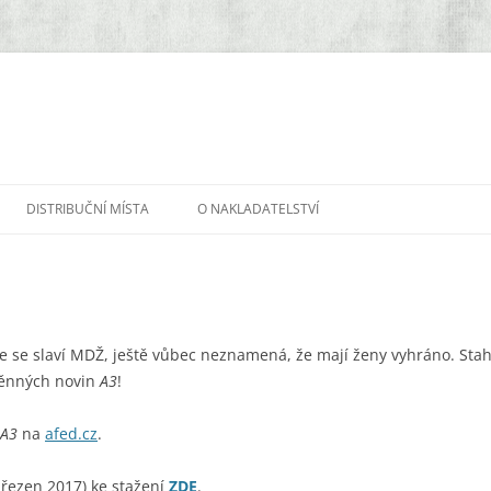
DISTRIBUČNÍ MÍSTA
O NAKLADATELSTVÍ
že se slaví MDŽ, ještě vůbec neznamená, že mají ženy vyhráno. Stahu
ěnných novin
A3
!
A3
na
afed.cz
.
řezen 2017) ke stažení
ZDE
.