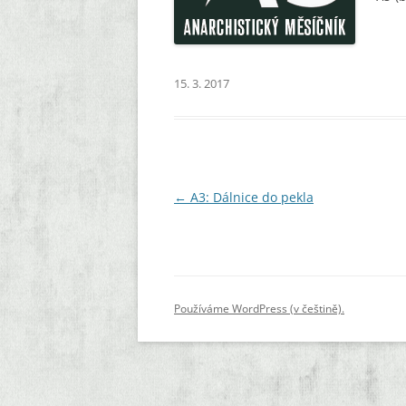
KAPESNÍ BROŽURY
EDICE POEZIE
15. 3. 2017
KOMIKSOVÁ EDICE
OSTATNÍ
Navigace
←
A3: Dálnice do pekla
pro
příspěvky
Používáme WordPress (v češtině).