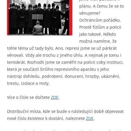
plánu. A čemu že se to
věnujeme?
Ochráncům pořádku.
Prostě fízlům a policii
jako takové. Někdo
možná namítne, že
tohle téma už tady bylo. Ano, represi jsme se už párkrát
věnovali. Vždy ale trochu z jiného úhlu. A nejinak je tomu i
tentokrát. Rozhodli jsme se zaměřit na policii coby instituci,
která je součástí širšího represivního aparátu s jeho
nástroji dohledu, podrobení, donucení, hrozby, ukáznění,
trestu, izolace a msty.
Více o čísle se dočtete
ZDE
.
Distribuční místa, kde se bude v následující době objevovat
nové číslo
Existence
k dostání, naleznete
ZDE
.