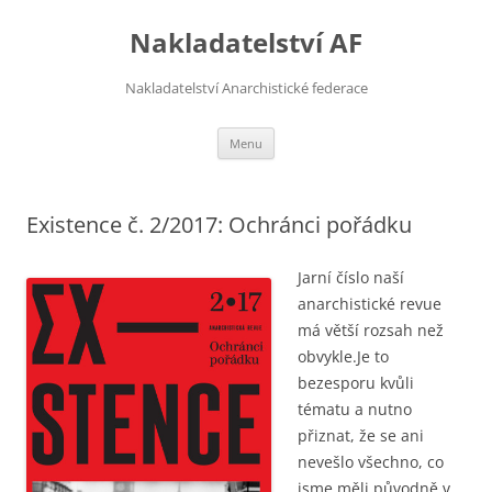
Přejít
k
Nakladatelství AF
obsahu
webu
Nakladatelství Anarchistické federace
Menu
Existence č. 2/2017: Ochránci pořádku
Jarní číslo naší
anarchistické revue
má větší rozsah než
obvykle.Je to
bezesporu kvůli
tématu a nutno
přiznat, že se ani
nevešlo všechno, co
jsme měli původně v