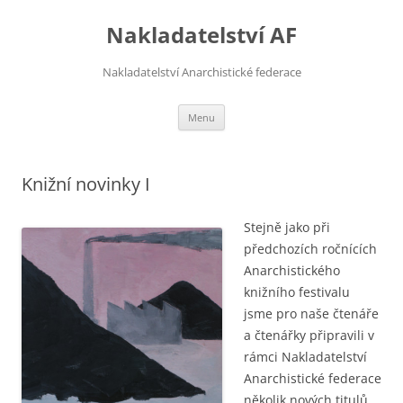
Přejít
k
Nakladatelství AF
obsahu
webu
Nakladatelství Anarchistické federace
Menu
Knižní novinky I
Stejně jako při
předchozích ročnících
Anarchistického
knižního festivalu
jsme pro naše čtenáře
a čtenářky připravili v
rámci Nakladatelství
Anarchistické federace
několik nových titulů.