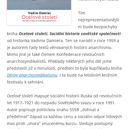
Tím
nejreprezentativnější
m bude bezpochyby
kniha
Ocelové století. Sociální historie sovětské společnosti
od historika Vadima Damiera. Ten se narodil v roce 1959 a
je autorem řady textů věnovaných historii anarchismu.
Mimo jiné je také členem Konfederace revolučních
anarchosyndikalistů. Překlady některých jeho děl jsme
představili již v minulosti, předloni to byla kupříkladu kniha
Dějiny anarchosyndikalismu
. I ta bude na letošním knižním
festivalu k sehnání.
Ocelové století
mapuje sociální historii Ruska od revolučních
let 1917–1921 do rozpadu Sovětského svazu v roce 1991.
Autor popisuje politickou snahu SSSR „dohnat a
předehnat“ Západ za každou cenu a sociální odpor lidových
mas proti „shora“ vnucenému kurzu. Sleduje postupný