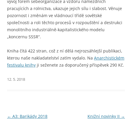
vývoj forem sebeorganizace a vzdoru námezdních
pracujících a rolnictva, ukazuje jejich sílu i slabost. Věnuje
pozornost i změnám ve vládnoucí třídě sovětské
společnosti a roli těchto procesů v rozpouštění a destrukci
monolitního industriálně-kapitalistického modelu
„koncernu SSSR“.
Kniha čítá 422 stran, což z ní dělá nejrozsáhlejší publikaci,
kterou naše nakladatelství zatím vydalo. Na
Anarchistickém
festivalu knihy
ji seženete za doporučený příspěvek 290 Kč.
12. 5. 2018
Navigace
←
A3: Barikády 2018
Knižní novinky II
→
pro