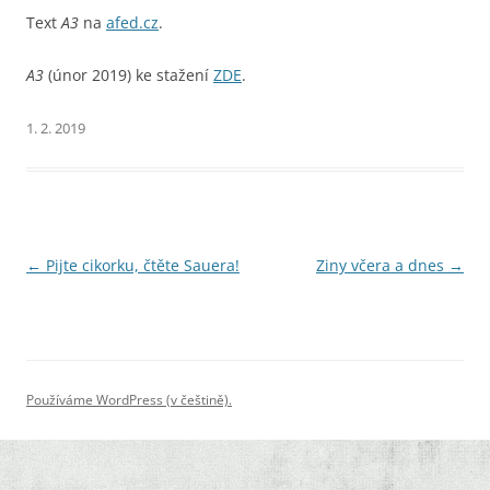
Text
A3
na
afed.cz
.
A3
(únor 2019) ke stažení
ZDE
.
1. 2. 2019
Navigace
←
Pijte cikorku, čtěte Sauera!
Ziny včera a dnes
→
pro
příspěvky
Používáme WordPress (v češtině).