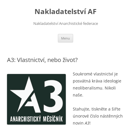
Přejít
k
Nakladatelství AF
obsahu
webu
Nakladatelství Anarchistické federace
Menu
A3: Vlastnictví, nebo život?
Soukromé vlastnictví je
posvátná kráva ideologie
neoliberalismu. Nikoli
naše.
Stahujte, tiskněte a šiřte
únorové číslo nástěnných
novin
A3
!