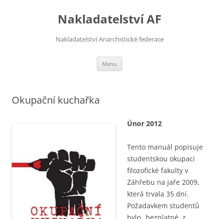
Přejít
k
Nakladatelství AF
obsahu
webu
Nakladatelství Anarchistické federace
Menu
Okupační kuchařka
Únor 2012
Tento manuál popisuje
studentskou okupaci
filozofické fakulty v
Záhřebu na jaře 2009,
která trvala 35 dní.
Požadavkem studentů
bylo „bezplatné, z