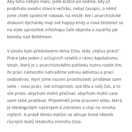
Aby toho nebylo málo, ještě krátce po sedmé, kdy již
probíhalo úvodní slovo k večírku, nebyl časopis, o němž
jsme chtěli společně rokovat, na místě. Ale i anarchistické
diskusní dýchánky mají své happy-endy a nová
Existence
se
na stole uprostřed infoshopu Salé objevila a zazářila jak
kometa nad Betlémem.
V úvodu bylo představeno téma čísla, tedy „mýtus práce“.
Práce jako jeden z určujících vztahů v rámci kapitalismu.
Vztah, který je z anarchistického pohledu nutno rozbít tím,
že práci námezdní nahradíme volnou aktivitou a prací
svobodnou. Nyní jsme nuceni prostituovat: prodávat sami
sebe – svou práci, své schopnosti, svá těla a svůj čas, a to
vše proto, abychom mohli přežívat, abychom mohli zase
sami sebe prodávat. Připomněli jsme pracovní etiku, která
je ideologickým nástrojem k zotročení a stojí na mnoha
mýtech. A právě těmto mýtům se věnuje hned několik
různých textů letošního zimního čísla.