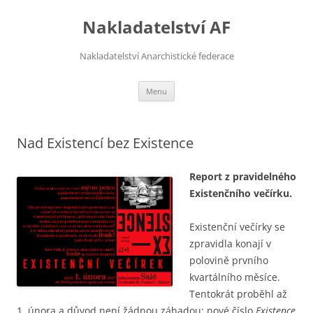
Přejít
k
Nakladatelství AF
obsahu
webu
Nakladatelství Anarchistické federace
Menu
Nad Existencí bez Existence
Report z pravidelného
Existenčního večírku.
Existenční večírky se
zpravidla konají v
polovině prvního
kvartálního měsíce.
Tentokrát proběhl až
1. února a důvod není žádnou záhadou: nové číslo
Existence