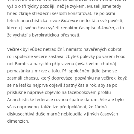
vyšlo o tři týdny později, než je zvykem. Museli jsme tedy
hned zkraje středeční sešlosti konstatovat, že po osmi
letech anarchistická revue
Existence
nedostála své pověsti,
kterou jí svého času vyčetl redaktor časopisu
A-kontra
, a to
že vychází s byrokratickou přesností.
Večírek byl vůbec netradiční, namísto navařených dobrot
roli společné večeře zastával zbytek polévky po vaření Food
not Bombs a narychlo připravená (avšak velmi chutná)
pomazánka z mrkve a tofu. Při společném jídle jsme se
zasmáli chaosu, který doprovázel pozvánku na večírek, když
se na letáku nejprve objevil špatný čas a rok, aby se po
příslušné nápravě objevilo na facebookovém profilu
Anarchistické federace rovnou špatné datum. Vše ale bylo
včas napraveno, takže lze předpokládat, že žádná
diskusechtivá duše marně nebloudila v jiných časových
dimenzích.