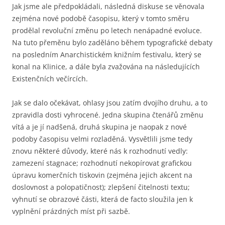
Jak jsme ale předpokládali, následná diskuse se věnovala
zejména nové podobě časopisu, který v tomto směru
prodělal revoluční změnu po letech nenápadné evoluce.
Na tuto přeměnu bylo zaděláno během typografické debaty
na posledním Anarchistickém knižním festivalu, který se
konal na Klinice, a dále byla zvažována na následujících
Existenčních večírcích.
Jak se dalo očekávat, ohlasy jsou zatím dvojího druhu, a to
zpravidla dosti vyhrocené. Jedna skupina čtenářů změnu
vítá a je jí nadšená, druhá skupina je naopak z nové
podoby časopisu velmi rozladěná. Vysvětlili jsme tedy
znovu některé důvody, které nás k rozhodnutí vedly:
zamezení stagnace; rozhodnutí nekopírovat grafickou
úpravu komerčních tiskovin (zejména jejich akcent na
doslovnost a polopatičnost); zlepšení čitelnosti textu;
vyhnutí se obrazové části, která de facto sloužila jen k
vyplnění prázdných míst při sazbě.