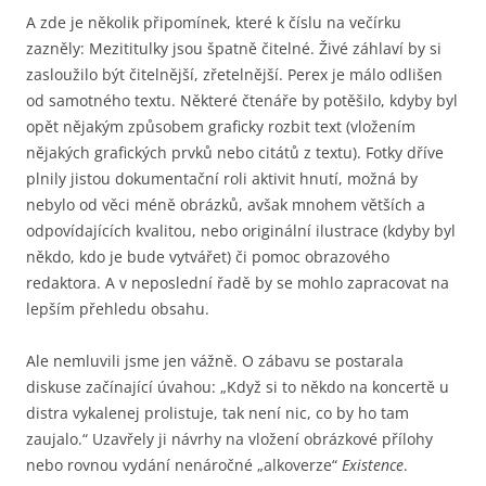
A zde je několik připomínek, které k číslu na večírku
zazněly: Mezititulky jsou špatně čitelné. Živé záhlaví by si
zasloužilo být čitelnější, zřetelnější. Perex je málo odlišen
od samotného textu. Některé čtenáře by potěšilo, kdyby byl
opět nějakým způsobem graficky rozbit text (vložením
nějakých grafických prvků nebo citátů z textu). Fotky dříve
plnily jistou dokumentační roli aktivit hnutí, možná by
nebylo od věci méně obrázků, avšak mnohem větších a
odpovídajících kvalitou, nebo originální ilustrace (kdyby byl
někdo, kdo je bude vytvářet) či pomoc obrazového
redaktora. A v neposlední řadě by se mohlo zapracovat na
lepším přehledu obsahu.
Ale nemluvili jsme jen vážně. O zábavu se postarala
diskuse začínající úvahou: „Když si to někdo na koncertě u
distra vykalenej prolistuje, tak není nic, co by ho tam
zaujalo.“ Uzavřely ji návrhy na vložení obrázkové přílohy
nebo rovnou vydání nenáročné „alkoverze“
Existence
.