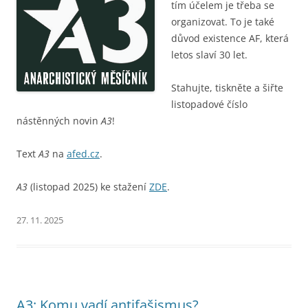
tím účelem je třeba se
organizovat. To je také
důvod existence AF, která
letos slaví 30 let.
Stahujte, tiskněte a šiřte
listopadové číslo
nástěnných novin
A3
!
Text
A3
na
afed.cz
.
A3
(listopad 2025) ke stažení
ZDE
.
27. 11. 2025
A3: Komu vadí antifašismus?