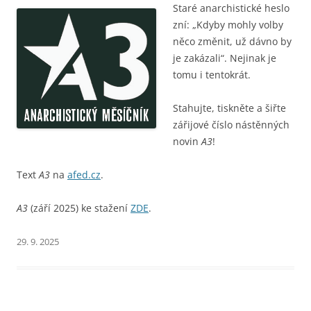
Staré anarchistické heslo
zní: „Kdyby mohly volby
něco změnit, už dávno by
je zakázali“. Nejinak je
tomu i tentokrát.
Stahujte, tiskněte a šiřte
zářijové číslo nástěnných
novin
A3
!
Text
A3
na
afed.cz
.
A3
(září 2025) ke stažení
ZDE
.
29. 9. 2025