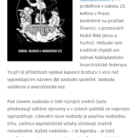
proběhne v sobotu 23.
května v Praze,
konkrétně na pražské
Štvanici, v prostorách
klubů Bike Jesus a
Fuchs2. Nebude tam
tradičně chybět ani
stánek Nakladatelství
Anarchistické federace.
To při té příležitosti vydává kapesní brožuru s více než
vypovídajícím názvem
Být svobodní společně. Svoboda,
solidarita a anarchistická vize.
Pod slovem svoboda si lidé různých směrů často
představují odlišné významy a v ústech politiků se naprosto
vyprazdňuje. Liberální iluze svobody je pouhou svobodou
trhu, zatímco kapitalistické vztahy zůstávají značně
nesvobodné. Každá nadvláda – i ta kapitálu – je totiž