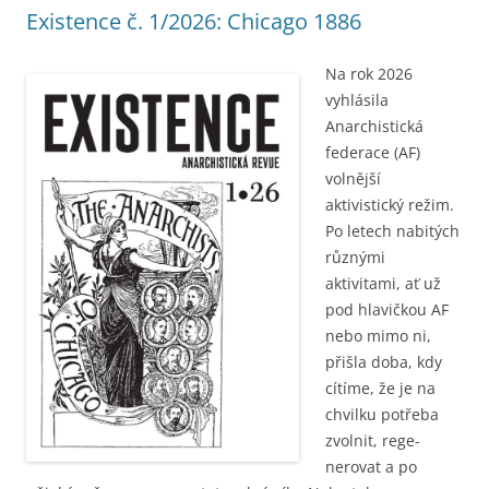
Existence č. 1/2026: Chicago 1886
Na rok 2026
vyhlásila
Anarchistická
federace (AF)
volnější
aktivistický režim.
Po letech nabitých
různými
aktivitami, ať už
pod hla­vičkou AF
nebo mimo ni,
přišla doba, kdy
cítíme, že je na
chvilku potřeba
zvolnit, re­ge­
nerovat a po