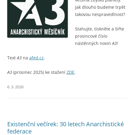
Jak dlouho budeme trpět
takovou nespravedlnost?
Stahujte, tiskněte a šiřte
prosincové číslo
nástěnných novin
A3
!
Text
A3
na
afed.cz
.
A3
(prosinec 2025) ke stažení
ZDE
.
6. 3. 2026
Existenční večírek: 30 letech Anarchistické
federace