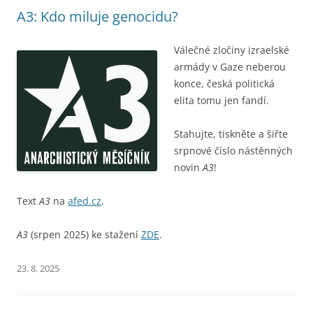
A3: Kdo miluje genocidu?
Válečné zločiny izraelské
armády v Gaze neberou
konce, česká politická
elita tomu jen fandí.
Stahujte, tiskněte a šiřte
srpnové číslo nástěnných
novin
A3
!
Text
A3
na
afed.cz
.
A3
(srpen 2025) ke stažení
ZDE
.
23. 8. 2025