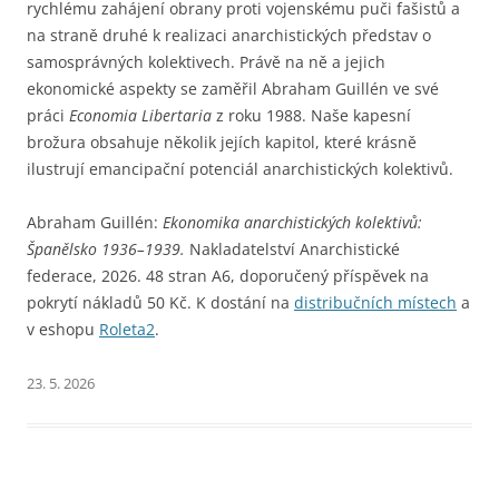
rychlému zahájení obrany proti vojenskému puči fašistů a
na straně druhé k realizaci anarchistických představ o
samosprávných kolektivech. Právě na ně a jejich
ekonomické aspekty se zaměřil Abraham Guillén ve své
práci
Economia Libertaria
z roku 1988. Naše kapesní
brožura obsahuje několik jejích kapitol, které krásně
ilustrují emancipační potenciál anarchistických kolektivů.
Abraham Guillén:
Ekonomika anarchistických kolektivů:
Španělsko 1936–1939.
Nakladatelství Anarchistické
federace, 2026. 48 stran A6, doporučený příspěvek na
pokrytí nákladů 50 Kč. K dostání na
distribučních místech
a
v eshopu
Roleta2
.
23. 5. 2026