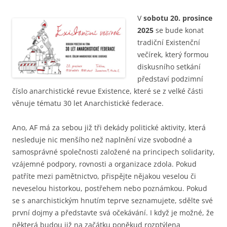
V
sobotu 20. prosince
2025
se bude konat
tradiční Existenční
večírek, který formou
diskusního setkání
představí podzimní
číslo anarchistické revue Existence, které se z velké části
věnuje tématu 30 let Anarchistické federace.
Ano, AF má za sebou již tři dekády politické aktivity, která
nesleduje nic menšího než naplnění vize svobodné a
samosprávné společnosti založené na principech solidarity,
vzájemné podpory, rovnosti a organizace zdola. Pokud
patříte mezi pamětnictvo, přispějte nějakou veselou či
neveselou historkou, postřehem nebo poznámkou. Pokud
se s anarchistickým hnutím teprve seznamujete, sdělte své
první dojmy a představte svá očekávání. I když je možné, že
některá budou již na začátku poněkud rozptýlena