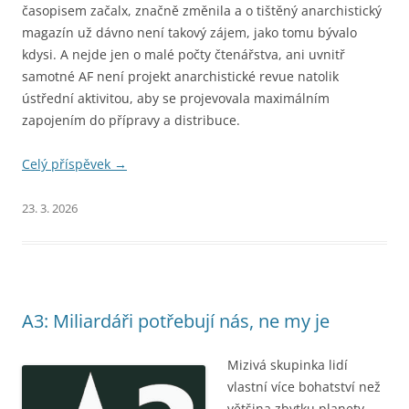
časopisem začalx, značně změnila a o tištěný anarchistický
magazín už dávno není takový zájem, jako tomu bývalo
kdysi. A nejde jen o malé počty čtenářstva, ani uvnitř
samotné AF není projekt anarchistické revue natolik
ústřední aktivitou, aby se projevovala maximálním
zapojením do přípravy a distribuce.
Celý příspěvek
→
23. 3. 2026
A3: Miliardáři potřebují nás, ne my je
Mizivá skupinka lidí
vlastní více bohatství než
většina zbytku planety.