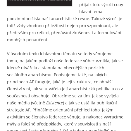
přijalx toto výročí coby
hlavní téma
podzimního čísla naší anarchistické revue. Takové výročí je
totiž vždy vhodnou příležitostí nejen pro vzpomínání, ale
především pro reflexi, předávání zkušeností a formulování
mnohých ponaučení.
V úvodním textu k hlavnímu tématu se tedy věnujeme
tomu, na jakém podloží naše federace vůbec vznikla, jak se
ideově utvářela a stanula na obecnějších pozicích
sociálního anarchismu. Popisujeme také, na jakých
principech AF funguje, jaká je její struktura, co obnáší
členství v ní, jak se utvářela její anarchistická politika a co v
současnosti obsahuje. Obracíme se za tím, jak se vyvíjela
naše média (včetně
Existence
) a jak se ustálila publikační
strategie AF. Přinášíme orientační přehled toho, jakým
aktivitám se členstvo federace věnuje, a nakonec vyvracíme
mýty a falešné předpoklady, které v souvislosti s naší
organizací často přetrvávají. Dále jeden z pamětníků na