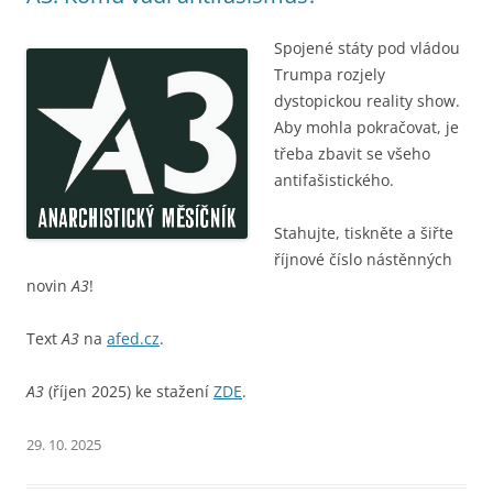
Spojené státy pod vládou
Trumpa rozjely
dystopickou reality show.
Aby mohla pokračovat, je
třeba zbavit se všeho
antifašistického.
Stahujte, tiskněte a šiřte
říjnové číslo nástěnných
novin
A3
!
Text
A3
na
afed.cz
.
A3
(říjen 2025) ke stažení
ZDE
.
29. 10. 2025