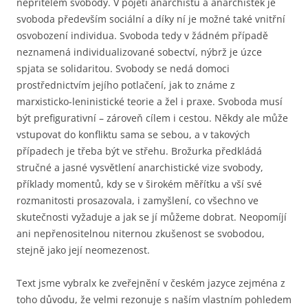
nepřítelem svobody. V pojetí anarchistů a anarchistek je
svoboda především sociální a díky ní je možné také vnitřní
osvobození individua. Svoboda tedy v žádném případě
neznamená individualizované sobectví, nýbrž je úzce
spjata se solidaritou. Svobody se nedá domoci
prostřednictvím jejího potlačení, jak to známe z
marxisticko-leninistické teorie a žel i praxe. Svoboda musí
být prefigurativní – zároveň cílem i cestou. Někdy ale může
vstupovat do konfliktu sama se sebou, a v takových
případech je třeba být ve střehu. Brožurka předkládá
stručné a jasné vysvětlení anarchistické vize svobody,
příklady momentů, kdy se v širokém měřítku a vší své
rozmanitosti prosazovala, i zamyšlení, co všechno ve
skutečnosti vyžaduje a jak se jí můžeme dobrat. Neopomíjí
ani nepřenositelnou niternou zkušenost se svobodou,
stejně jako její neomezenost.
Text jsme vybralx ke zveřejnění v českém jazyce zejména z
toho důvodu, že velmi rezonuje s naším vlastním pohledem