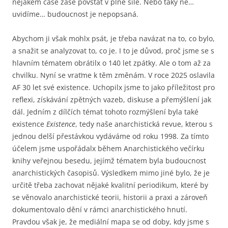
nějakém čase zase povstat v plné síle. Nebo taky ne…
uvidíme… budouc­nost je nepopsaná.
Abychom ji však mohlx psát, je třeba na­vázat na to, co bylo,
a snažit se analyzovat to, co je. I to je důvod, proč jsme se s
hlavním tématem obrátilx o 140 let zpátky. Ale o tom až za
chvilku. Nyní se vraťme k těm změnám. V roce 2025 oslavila
AF 30 let své existence. Uchopilx jsme to jako příležitost pro
reflexi, získávání zpětných vazeb, diskuse a přemýšlení jak
dál. Jedním z dílčích témat tohoto rozmýšlení byla také
existence
Existence
, tedy naše anarchistická revue, kterou s
jednou delší přestávkou vydáváme od roku 1998. Za tímto
účelem jsme uspořádalx během Anarchistického večírku
knihy veřejnou besedu, jejímž tématem byla budoucnost
anarchistických časopisů. Výsledkem mimo jiné bylo, že je
určitě třeba zachovat nějaké kvalitní periodikum, které by
se věnovalo anarchistické teorii, historii a praxi a zároveň
dokumentovalo dění v rámci anarchistického hnutí.
Pravdou však je, že mediální mapa se od doby, kdy jsme s