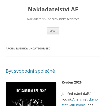
Přejít
k
Nakladatelství AF
obsahu
webu
Nakladatelství Anarchistické federace
Menu
ARCHIV RUBRIKY:
UNCATEGORIZED
Být svobodní společně
Květen 2026
Je před námi další
ročník
Anarchistického
festivalu knihy
, jenž